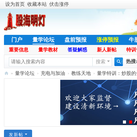
设为首页
收藏本站
伏击涨停
门户
量学论坛
盘前预报
涨停预报
牛
重要信息
量学教材
答疑解惑
新人新帖
特训
股票公式
学员天地
名人传奇
特训专栏
热搜
搜索
搜
»
量学论坛
›
充电与加油
›
教练天地
›
量学特训：炒股的金钥
暴涨
索
股
海
明
灯
官
网
发新帖