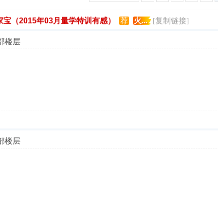
宝（2015年03月量学特训有感）
荐
火...
[复制链接]
部楼层
部楼层