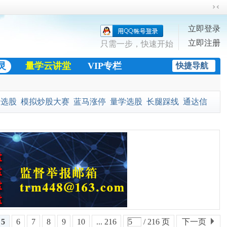
切
换
立即登录
到
立即注册
窄
只需一步，快速开始
版
灵
量学云讲堂
VIP专栏
快捷导航
股市快讯
量选股
模拟炒股大赛
蓝马涨停
量学选股
长腿踩线
通达信
金
黄金十字架
5
6
7
8
9
10
... 216
/ 216 页
下一页