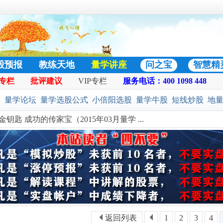
股预报
教练天地
量学讲座
问之宝
智慧精
专栏
批评建议
VIP专栏
服务电话：400 1098 448
日志
热门好贴
:
量学论坛
量学选股公式
小倍阳选股
量学牛股
短线炒股
地
匙 成功的传家宝（2015年03月量学 ...
选股公式
预警选股公式
股票池
二号战法
黄金柱选股
凹口淘
返回列表
1
2
3
4