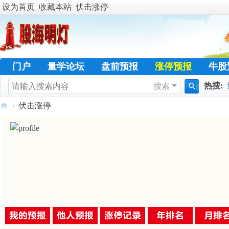
设为首页
收藏本站
伏击涨停
门户
量学论坛
盘前预报
涨停预报
牛股
热搜:
搜索
学员天地
名人传奇
特训专栏
日志
热
搜
›
伏击涨停
暴涨选
索
股
海
明
灯
官
网