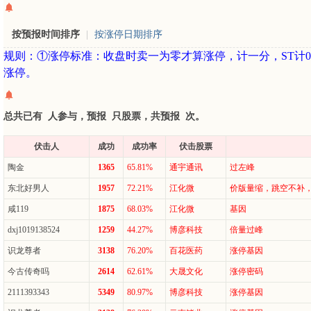
按预报时间排序
|
按涨停日期排序
规则：①涨停标准：收盘时卖一为零才算涨停，计一分，ST计0
涨停。
总共已有
人参与，预报
只股票，共预报
次。
伏击人
成功
成功率
伏击股票
陶金
1365
65.81%
通宇通讯
过左峰
东北好男人
1957
72.21%
江化微
价版量缩，跳空不补
咸119
1875
68.03%
江化微
基因
dxj1019138524
1259
44.27%
博彦科技
倍量过峰
识龙尊者
3138
76.20%
百花医药
涨停基因
今古传奇吗
2614
62.61%
大晟文化
涨停密码
2111393343
5349
80.97%
博彦科技
涨停基因