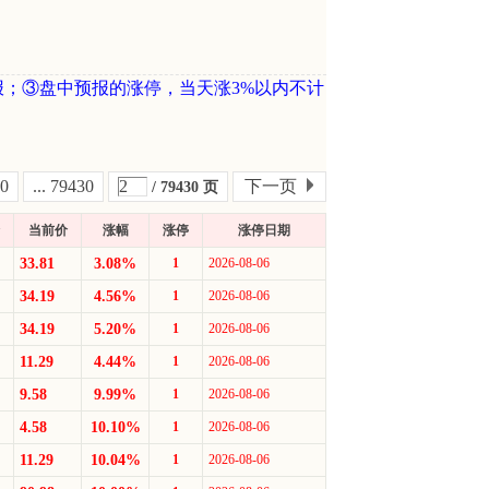
停。
天预报的票涨停后但涨幅在 3% 以内当天
停计1.0分，ST涨停计0.5分
报；③盘中预报的涨停，当天涨3%以内不计
“成功数×成功率=绩效分”排名，成功数越
其中月排名、年排名、总排名前20名（或
%）的选手预报的股票值得参考，但勿追
，投资须谨慎
0
... 79430
下一页
/ 79430 页
可免费参加下个月清华北大线下“伏击涨
当前价
涨幅
涨停
涨停日期
军获得者，请将获奖月份、论坛用户名、
33.81
3.08%
1
2026-08-06
方式、获奖感言，发到冠军专用报名邮箱
34.19
4.56%
1
2026-08-06
63.com，若因疫情不能举办线下特训班，冠军
34.19
5.20%
1
2026-08-06
延3个月，过期不补，敬请理解，谢谢合
11.29
4.44%
1
2026-08-06
9.58
9.99%
1
2026-08-06
4.58
10.10%
1
2026-08-06
11.29
10.04%
1
2026-08-06