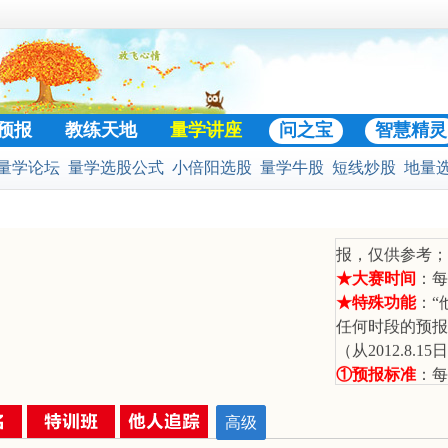
预报
教练天地
量学讲座
问之宝
智慧精灵
量学论坛
量学选股公式
小倍阳选股
量学牛股
短线炒股
地量
门好贴
股公式
预警选股公式
股票池
二号战法
黄金柱选股
凹口淘金
★大赛宗旨
：训
报，仅供参考；
★大赛时间
：每
★特殊功能
：“
任何时段的预报
（从2012.8
①预报标准
：每
报；一字板不能
②涨停标准
：收
高级
日内涨停的计算