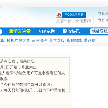
立即
立即
只需一步，快速开始
量学云讲堂
VIP专栏
股市快讯
快捷导航
股票公式
选股
模拟炒股大赛
蓝马涨停
量学选股
长腿踩线
通达信
黄金十字架
练眼光、提升潜能、追赶前者。所有预
若有实盘，后果自负。
月1日开始，月底为止
他人追踪”功能为用户可点名查看任何人、
股票
.15日至今往后的数据全部可以查询）
人每天只能预报3只，5日内不得重复预
预报，打开的可预报
盘时卖一为零的才算涨停，5 个大盘交易
涨停（每天下午3:11电脑统计排名），一