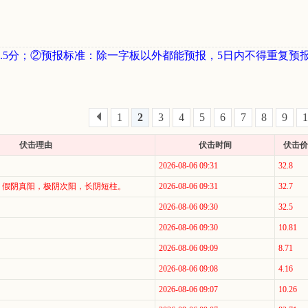
字板涨停不计涨
③计分标准
：当
不计涨停；正股涨
.5分；②预报标准：除一字板以外都能预报，5日内不得重复预
④排名标准
：按
多排名越靠前。
成功率高于50
涨。
股市有风险
1
2
3
4
5
6
7
8
9
1
每期大赛冠军，
伏击理由
伏击时间
伏击价
停特训班”，冠
2026-08-06 09:31
32.8
真实姓名、联系
，假阴真阳，极阴次阳，长阴短柱。
2026-08-06 09:31
32.7
trm448@1
2026-08-06 09:30
32.5
的免费有效期顺
作。
2026-08-06 09:30
10.81
2026-08-06 09:09
8.71
2026-08-06 09:08
4.16
2026-08-06 09:07
10.26