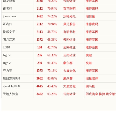
识龙尊者
3138
76.20%
云南锗业
涨停基因
正者行
2112
70.94%
百花医药
涨停密码
junvyblues
1422
74.26%
沃格光电
缩倍量
正者行
2112
70.94%
风范股份
涨停密码
快乐女子
3113
58.79%
有研新材
涨停基因
明月江湖
1372
68.33%
云南锗业
涨停基因
l0310
100
42.74%
云南锗业
涨停基因
JrgnVi
236
61.30%
云南锗业
突破
JrgnVi
236
61.30%
豪尔赛
突破
齐力萱
4575
75.18%
大晟文化
涨停基因
旭日东升988
3002
83.09%
豪尔赛
缩量涨停
ghmdchj1968
4645
43.40%
大晟文化
回马枪
天地人深蓝
3492
63.28%
云南锗业
凹底淘金 换挡 跳空