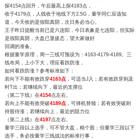
探4154点回升，午后最高上探4183点，
收于4179点，人线收于地线下方2.5G，量学同仁应该知
道，今天收的是假阳真阴，次日务必当心。
王子昨日提醒当前已是六连阳，今日表象是七连阳，但实际
是假阳真阴，大盘已显疲态，望大家做好
回调的准备。
根据量学原理，周一三线可预设为：4163-4179-4189。三
线布局，上小下大，理应看跌防涨，
如何看跌防涨？参考标准如下：
若向下不能有效跌穿
4163点
，可适当J入；若有效跌穿则及
时T出；若继续向下，最近的支撑位
（第二下线）在
4154
点左右。
若向上不能有效突破
4189点
，可择机替领；若有效突破则
持股待涨；若继续向上，最近的阻力位
（第二上线）在
4197
点左右。
量学三段以上选手，可不管大盘，精个股；但量学三段以下
选手，务必按量学三线战法的标准行事，