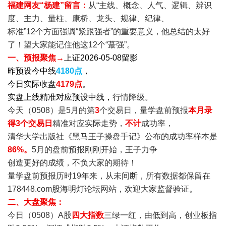
福建网友“杨建”留言：
从“主线、概念、人气、逻辑、辨识
度、主力、量柱、康桥、龙头、规律、纪律、
标准”12个方面强调“紧跟强者”的重要意义，他总结的太好
了！望大家能记住他这12个“蕞强”。
一、预报聚焦→
上证2026-05-08留影
昨预设今中线
4180点
，
今日实际收盘
4179点
。
实盘上线精准对应预设中线，
行情降级。
今天（0508）是5月的第
3
个交易日，量学盘前预报
本月录
得3个交易日
精准对应实际走势，
不计
成功率，
清华大学出版社《黑马王子操盘手记》公布的成功率样本是
86%。
5月的盘前预报刚刚开始，王子力争
创造更好的成绩，不负大家的期待！
量学盘前预报历时19年来，从未间断，所有数据都保留在
178448.com股海明灯论坛网站，欢迎大家监督验证。
二、大盘聚焦：
今日（0508）A股
四
大指数
三绿一红，由低到高，创业板指