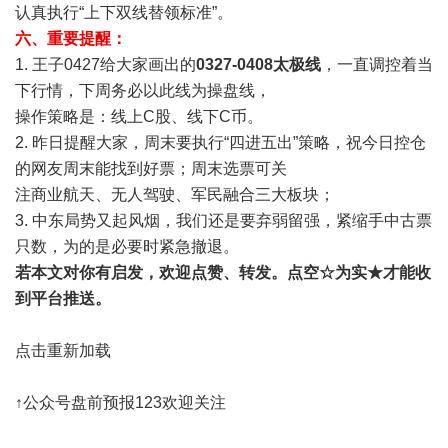
认真执行“上下双线替领标准”。
六、重要提醒：
1. 王子0427给大家画出的
0327-0408太极线
，一直调控着当
下行情，下周务必以此线为操盘线，
操作策略是：线上C股、线下C币。
2. 昨日提醒大家，周末要执行“四进五出”策略，祝今日控仓
的网友周末能找到好票；周末选票可关
注商业航天、无人驾驶、军民融合三大板块；
3. 中东局势又起风烟，我们还是要弃弱留强，紧缩手中古票
只数，为的是必要时紧急撤退。
若本文对你有启发，欢迎点赞、转发。点空☆为实★才能收
到平台推送。
点击重新加载
↑
公众号盘前预报123欢迎关注