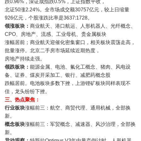
跌0.96%，深证成指跌0.5%，上证指数平收，
北证50涨2.24%。全市场成交额30757亿元，较上日缩量
926亿元，个股涨跌比率是3637:1728。
领涨板块：
商业航天、港口航运、人形机器人、光纤概念、
CPO、房地产、流感、工业母机、贵金属板块
涨幅居前；商业航天迎催化密集窗口，相关板块震荡走高，
批量涨停。北京二手房市场延续近期热度，
房地产持续走强。
领跌板块：
能源金属、电池、氟化工概念、猪肉、风电设
备、证券、煤炭开采加工、银行、减肥药概念股
跌幅居前。电池板块多数下挫，上游锂矿板块同样表现不
佳，龙头纷纷下挫。
三、热点聚焦：
行业板块
涨幅前三：航空、商贸代理、通用机械，全部换
新。
概念板块
涨幅前三：军贸概念、减速器、风沙治理，全部换
新。
异动观察：
特斯拉Optimus V3年中量产倒计时，人形机器